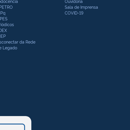
odocência
Ouvidoria
PETRO
Sala de Imprensa
Pq
COVID-19
PES
riódicos
DEX
NEP
sconectar da Rede
te Legado