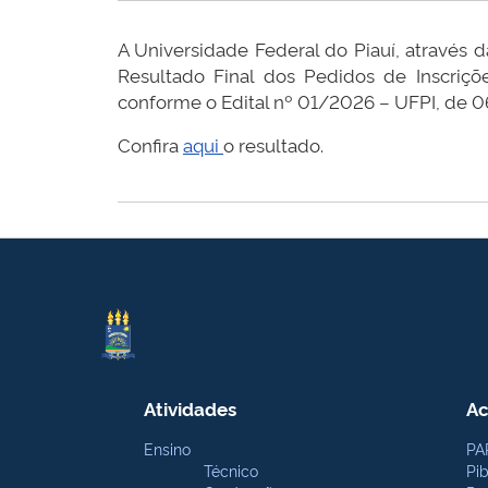
A Universidade Federal do Piauí, através
Resultado Final dos Pedidos de Inscriçõ
conforme o Edital nº 01/2026 – UFPI, de 
Confira
aqui
o resultado.
Atividades
Ac
Ensino
PA
Técnico
Pi