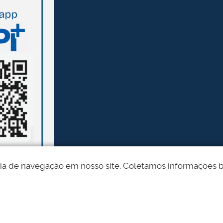
ia de navegação em nosso site. Coletamos informações bási