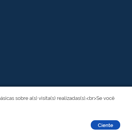
cas sobre a(s) visita(s) realizadas(s).<br>Se você
Ciente