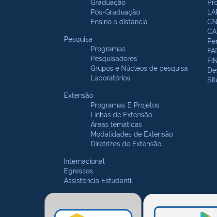
Graduação
Pr
Pós-Graduação
LA
Ensino a distância
CN
CA
Pesquisa
Pe
Programas
FA
Pesquisadores
FI
Grupos e Núcleos de pesquisa
De
Laboratórios
Si
Extensão
Programas E Projetos
Linhas de Extensão
Áreas temáticas
Modalidades de Extensão
Diretrizes de Extensão
Internacional
Egressos
Assistência Estudantil