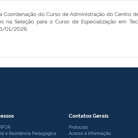
 da Coordenação do Curso de Administração do Centro de
es na Seleção para o Curso de Especialização em Tecno
06/01/2026.
essos
Contatos Gerais
RFOR
Protocolo
bid e Residência Pedagógica
Acesso à Informação