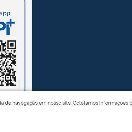
ia de navegação em nosso site. Coletamos informações bási