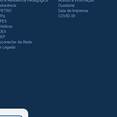
odocência
Ouvidoria
PETRO
Sala de Imprensa
Pq
COVID-19
PES
riódicos
DEX
NEP
sconectar da Rede
te Legado