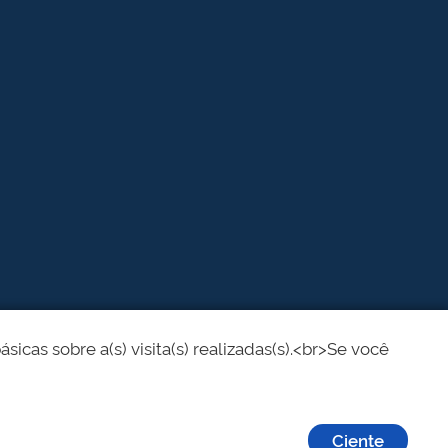
cas sobre a(s) visita(s) realizadas(s).<br>Se você
Ciente