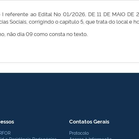
o I referente ao Edital No 01/2026, DE 11 DE MAIO DE
Sociais, corrigindo o capítulo 5, que trata do local e ho
nho, não dia 09 como consta no texto.
essos
Contatos Gerais
RFOR
Protocolo
bid e Residência Pedagógica
Acesso à Informação