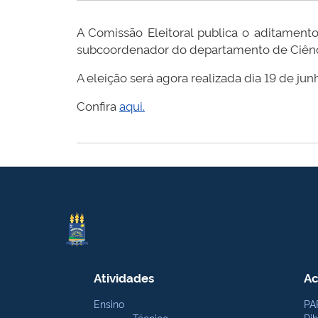
A Comissão Eleitoral publica o aditament
subcoordenador do departamento de Ciências 
A eleição será agora realizada dia 19 de ju
Confira
aqui.
Atividades
Ac
Ensino
PA
Técnico
Pi