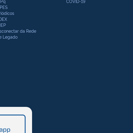
Pq
COVID-19
PES
riódicos
DEX
NEP
sconectar da Rede
te Legado