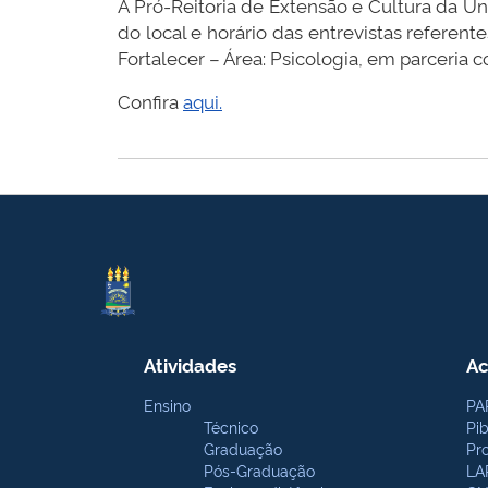
A Pró-Reitoria de Extensão e Cultura da Un
do local e horário das entrevistas referen
Fortalecer – Área: Psicologia, em parceria
Confira
aqui.
Atividades
Ac
Ensino
PA
Técnico
Pi
Graduação
Pr
Pós-Graduação
LA