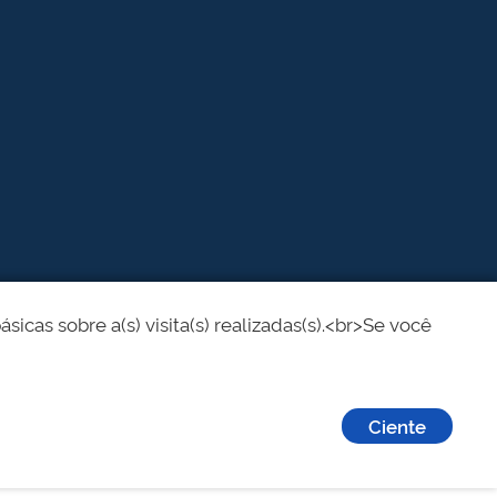
cas sobre a(s) visita(s) realizadas(s).<br>Se você
Ciente