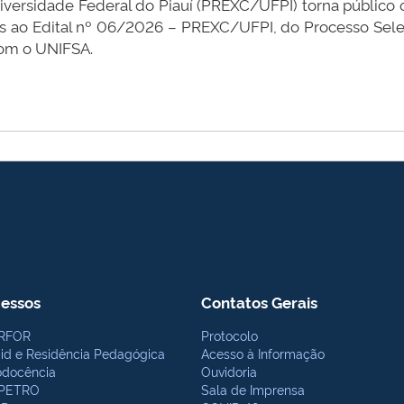
iversidade Federal do Piauí (PREXC/UFPI) torna público o 
tes ao Edital nº 06/2026 – PREXC/UFPI, do Processo Selet
 com o UNIFSA.
essos
Contatos Gerais
RFOR
Protocolo
bid e Residência Pedagógica
Acesso à Informação
odocência
Ouvidoria
PETRO
Sala de Imprensa