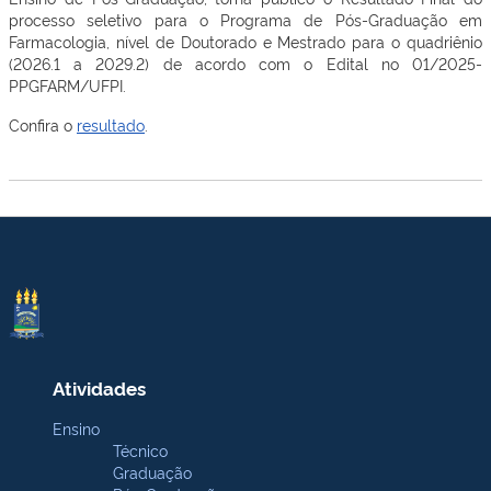
processo seletivo para o Programa de Pós-Graduação em
Farmacologia, nível de Doutorado e Mestrado para o quadriênio
(2026.1 a 2029.2) de acordo com o Edital no 01/2025-
PPGFARM/UFPI.
Confira o
resultado
.
Atividades
Ensino
Técnico
Graduação