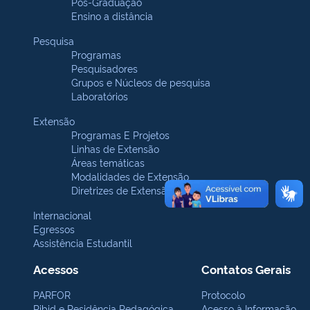
Pós-Graduação
Ensino a distância
Pesquisa
Programas
Pesquisadores
Grupos e Núcleos de pesquisa
Laboratórios
Extensão
Programas E Projetos
Linhas de Extensão
Áreas temáticas
Modalidades de Extensão
Diretrizes de Extensão
Internacional
Egressos
Assistência Estudantil
Acessos
Contatos Gerais
PARFOR
Protocolo
Pibid e Residência Pedagógica
Acesso à Informação