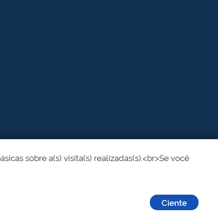
cas sobre a(s) visita(s) realizadas(s).<br>Se você
Ciente