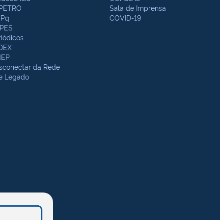
PETRO
Sala de Imprensa
Pq
COVID-19
PES
riódicos
DEX
NEP
sconectar da Rede
te Legado