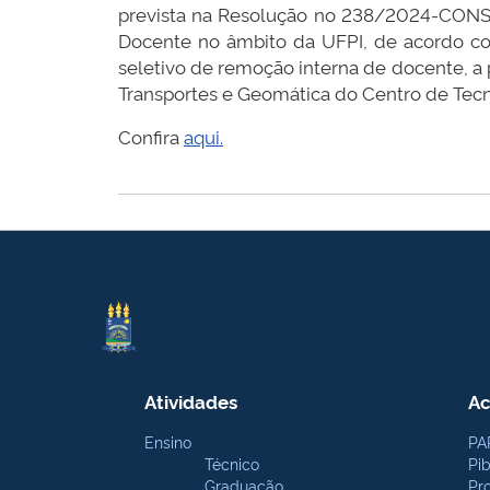
prevista na Resolução no 238/2024-CONS
Docente no âmbito da UFPI, de acordo com 
seletivo de remoção interna de docente
Transportes e Geomática do Centro de Tecn
Confira
aqui.
Atividades
Ac
Ensino
PA
Técnico
Pi
Graduação
Pr