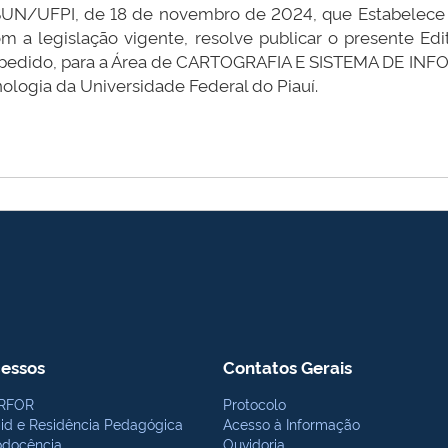
UN/UFPI, de 18 de novembro de 2024, que Estabelece 
a legislação vigente, resolve publicar o presente Edit
, a pedido, para a Área de CARTOGRAFIA E SISTEMA DE 
ologia da Universidade Federal do Piauí.
essos
Contatos Gerais
RFOR
Protocolo
bid e Residência Pedagógica
Acesso à Informação
odocência
Ouvidoria