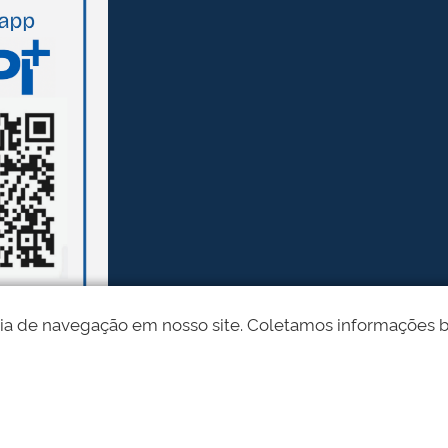
ia de navegação em nosso site. Coletamos informações bási