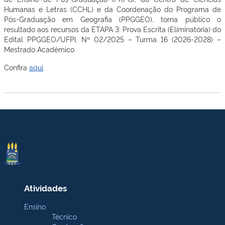
Humanas e Letras (CCHL) e da Coordenação do Programa de
Pós-Graduação em Geografia (PPGGEO), torna público o
resultado aos recursos da ETAPA 3: Prova Escrita (Eliminatória) do
Edital PPGGEO/UFPI, Nº 02/2025 – Turma 16 (2026-2028) –
Mestrado Acadêmico.
Confira
aqui
.
Atividades
Ensino
Técnico