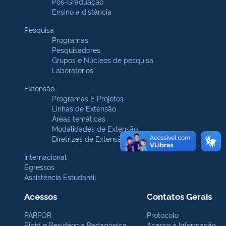
Pós-Graduação
Ensino a distância
Pesquisa
Programas
Pesquisadores
Grupos e Núcleos de pesquisa
Laboratórios
Extensão
Programas E Projetos
Linhas de Extensão
Áreas temáticas
Modalidades de Extensão
Diretrizes de Extensão
Internacional
Egressos
Assistência Estudantil
Acessos
Contatos Gerais
PARFOR
Protocolo
Pibid e Residência Pedagógica
Acesso à Informação