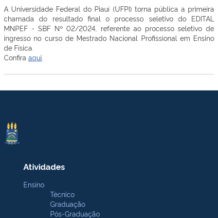
A Universidade Federal do Piauí (UFPI) torna pública a
primeira
chamada do resultado final o processo seletivo do EDITAL
MNPEF - SBF Nº 02/2024, referente ao processo seletivo de
ingresso no curso de Mestrado Nacional Profissional em Ensino
de Física.
Confira
aqui
.
Atividades
Ensino
Técnico
Graduação
Pós-Graduação