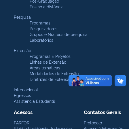
Pós-Graduação
Ensino a distância
Pesquisa
Programas
Pesquisadores
Grupos e Núcleos de pesquisa
Laboratórios
Extensão
Programas E Projetos
Linhas de Extensão
Áreas temáticas
Modalidades de Extensão
Diretrizes de Extensão
Internacional
Egressos
Assistência Estudantil
Acessos
Contatos Gerais
PARFOR
Protocolo
Pibid e Residência Pedagógica
Acesso à Informação