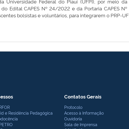
da Universidade Federal do Piauí (UFPI), por meio da
 do Edital CAPES Nº 24/2022 e da Portaria CAPES Nº 8
iscentes bolsistas e voluntários, para integrarem o PRP-U
essos
Contatos Gerais
RFOR
Protocolo
bid e Residência Pedagógica
Acesso à Informação
odocência
Ouvidoria
PETRO
Sala de Imprensa