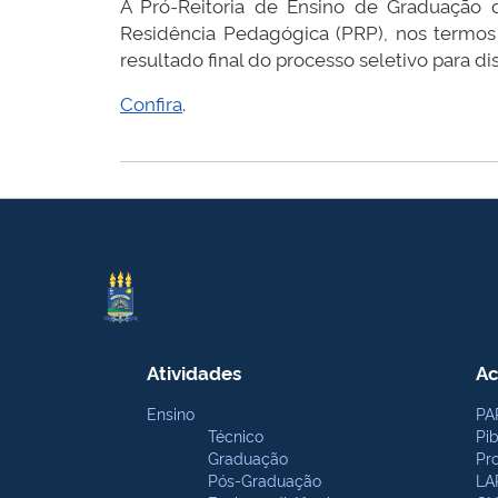
A Pró-Reitoria de Ensino de Graduação 
Residência Pedagógica (PRP), nos termos
resultado final do processo seletivo para d
Confira
.
Atividades
Ac
Ensino
PA
Técnico
Pi
Graduação
Pr
Pós-Graduação
LA