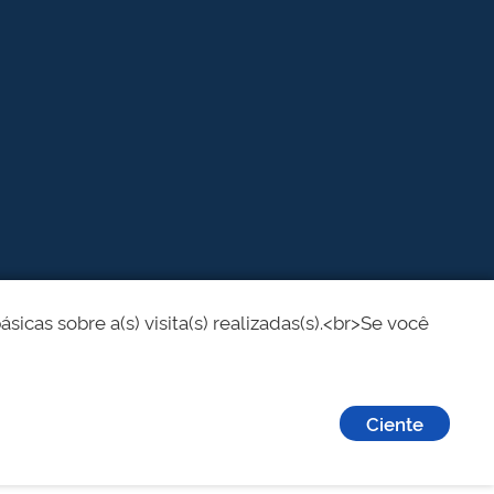
cas sobre a(s) visita(s) realizadas(s).<br>Se você
Ciente