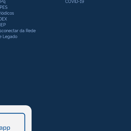
Pq
COVID-19
PES
riódicos
DEX
NEP
sconectar da Rede
te Legado