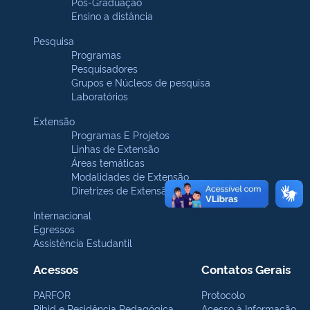
Pós-Graduação
Ensino a distância
Pesquisa
Programas
Pesquisadores
Grupos e Núcleos de pesquisa
Laboratórios
Extensão
Programas E Projetos
Linhas de Extensão
Áreas temáticas
Modalidades de Extensão
Diretrizes de Extensão
Internacional
Egressos
Assistência Estudantil
Acessos
Contatos Gerais
PARFOR
Protocolo
Pibid e Residência Pedagógica
Acesso à Informação