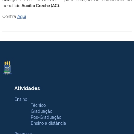
benefício
Auxílio Creche (AC).
Confira
Aqui
Atividades
Ensino
Técnico
Graduação
Pós-Graduação
Ensino a distância
Pesquisa