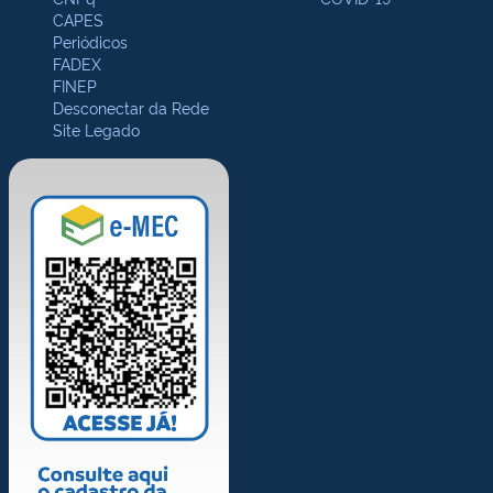
CAPES
Periódicos
FADEX
FINEP
Desconectar da Rede
Site Legado