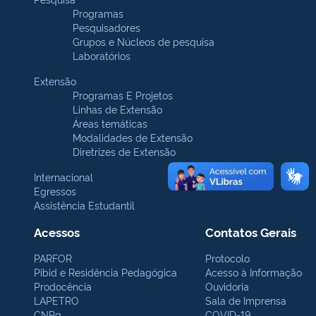
Programas
Pesquisadores
Grupos e Núcleos de pesquisa
Laboratórios
Extensão
Programas E Projetos
Linhas de Extensão
Áreas temáticas
Modalidades de Extensão
Diretrizes de Extensão
Internacional
Egressos
Assistência Estudantil
Acessos
Contatos Gerais
PARFOR
Protocolo
Pibid e Residência Pedagógica
Acesso à Informação
Prodocência
Ouvidoria
LAPETRO
Sala de Imprensa
CNPq
COVID-19