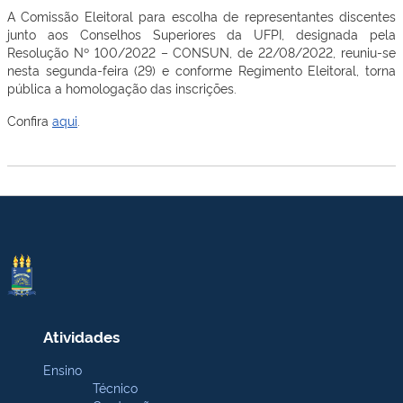
A Comissão Eleitoral para escolha de representantes discentes
junto aos Conselhos Superiores da UFPI, designada pela
Resolução Nº 100/2022 – CONSUN, de 22/08/2022, reuniu-se
nesta segunda-feira (29) e conforme Regimento Eleitoral, torna
pública a homologação das inscrições.
Confira
aqui
.
Atividades
Ensino
Técnico