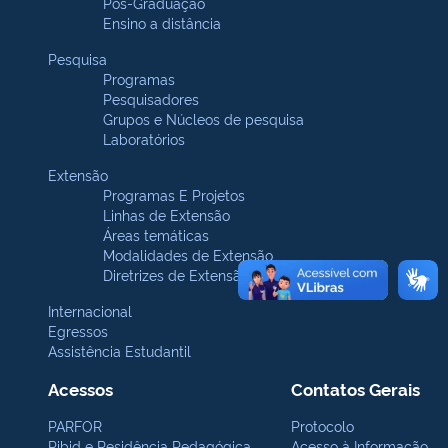
Pós-Graduação
Ensino a distância
Pesquisa
Programas
Pesquisadores
Grupos e Núcleos de pesquisa
Laboratórios
Extensão
Programas E Projetos
Linhas de Extensão
Áreas temáticas
Modalidades de Extensão
Diretrizes de Extensão
Internacional
Egressos
Assistência Estudantil
Acessos
Contatos Gerais
PARFOR
Protocolo
Pibid e Residência Pedagógica
Acesso à Informação