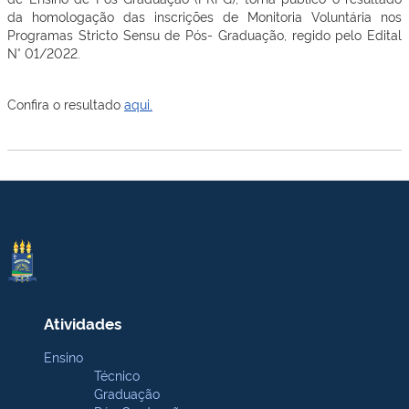
da homologação das inscrições de Monitoria Voluntária nos
Programas Stricto Sensu de Pós- Graduação, regido pelo Edital
N° 01/2022.
Confira o resultado
aqui.
Atividades
Ensino
Técnico
Graduação