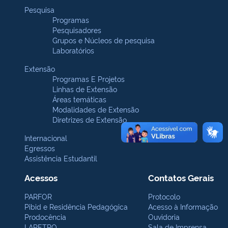
Pesquisa
Programas
Pesquisadores
Grupos e Núcleos de pesquisa
Laboratórios
Extensão
Programas E Projetos
Linhas de Extensão
Áreas temáticas
Modalidades de Extensão
Diretrizes de Extensão
Internacional
Egressos
Assistência Estudantil
Acessos
Contatos Gerais
PARFOR
Protocolo
Pibid e Residência Pedagógica
Acesso à Informação
Prodocência
Ouvidoria
LAPETRO
Sala de Imprensa