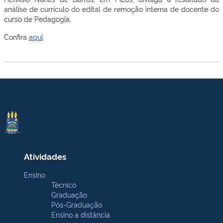
análise de currículo do edital de remoção interna de docente do
curso de Pedagogia.
Confira
aqui
.
Atividades
Ensino
Técnico
Graduação
Pós-Graduação
Ensino a distância