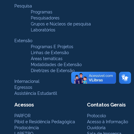
Pesquisa
Programas
Pesquisadores
Grupos e Núcleos de pesquisa
Laboratórios
Extensão
Programas E Projetos
Linhas de Extensão
Áreas temáticas
Modalidades de Extensão
Diretrizes de Extensão
Internacional
Egressos
Assistência Estudantil
Acessos
Contatos Gerais
PARFOR
Protocolo
Pibid e Residência Pedagógica
Acesso à Informação
Prodocência
Ouvidoria
LAPETRO
Sala de Imprensa