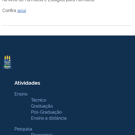
Confira
aqui
.
Atividades
Ensino
Técnico
Graduação
Pós-Graduação
Ensino a distância
Pesquisa
Programas