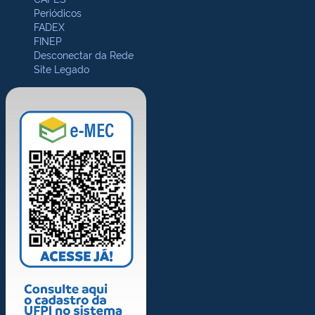
Periódicos
FADEX
FINEP
Desconectar da Rede
Site Legado