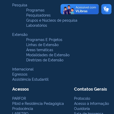
Pesquisa
Programas
Pesquisadores
Grupos e Núcleos de pesquisa
Laboratórios
Extensão
Programas E Projetos
Linhas de Extensão
Áreas temáticas
Modalidades de Extensão
Diretrizes de Extensão
Internacional
Egressos
Assistência Estudantil
Acessos
Contatos Gerais
PARFOR
Protocolo
Pibid e Residência Pedagógica
Acesso à Informação
Prodocência
Ouvidoria
LAPETRO
Sala de Imprensa