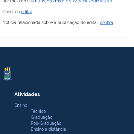
por meio do link
https://forms.gle/cxZtyrNc7bdMVnD18
Confira o
edital
.
Notícia relacionada sobre a publicação do edital,
confira
.
Atividades
Ensino
Técnico
Graduação
Pós-Graduação
Ensino a distância