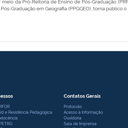
or meio da Pró-Reitoria de Ensino de Pós-Graduação (PR
Pós-Graduação em Geografia (PPGGEO), torna público o
essos
Contatos Gerais
RFOR
Protocolo
bid e Residência Pedagógica
Acesso à Informação
odocência
Ouvidoria
PETRO
Sala de Imprensa