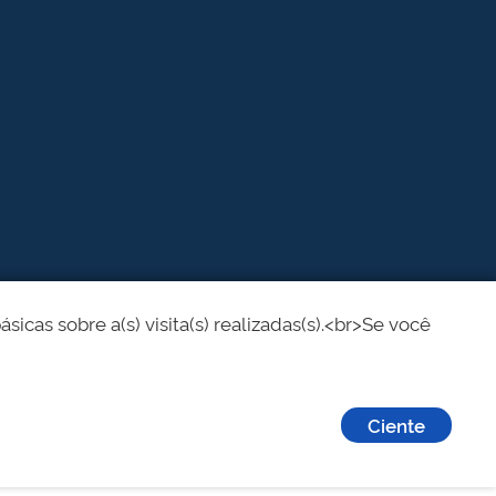
cas sobre a(s) visita(s) realizadas(s).<br>Se você
Ciente