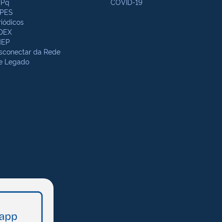
Pq
COVID-19
PES
riódicos
DEX
NEP
sconectar da Rede
te Legado