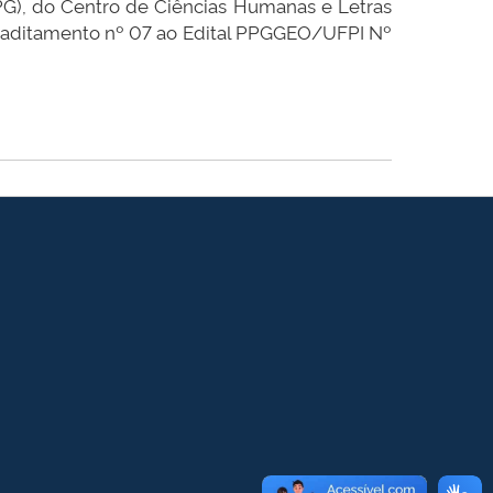
PG), do Centro de Ciências Humanas e Letras
 aditamento nº 07 ao Edital PPGGEO/UFPI Nº