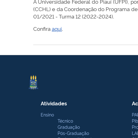
A Universidade Federal do Piauí (UFPI), p
(CCHL) e da Coordenação do Programa de 
01/2021 - Turma 12 (2022-2024).
Confira
aqui
.
Atividades
Ac
Ensino
PA
Técnico
Pi
Graduação
Pr
Pós-Graduação
LA