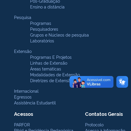
Pós-Graduação
Ensino a distância
Pesquisa
Programas
Pesquisadores
Grupos e Núcleos de pesquisa
Laboratórios
Extensão
Programas E Projetos
Linhas de Extensão
Áreas temáticas
Modalidades de Extensão
Diretrizes de Extensão
Internacional
Egressos
Assistência Estudantil
Acessos
Contatos Gerais
PARFOR
Protocolo
Pibid e Residência Pedagógica
Acesso à Informação