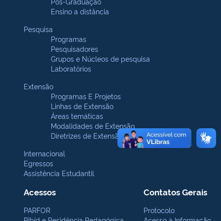
Pós-Graduação
Ensino a distância
Pesquisa
Programas
Pesquisadores
Grupos e Núcleos de pesquisa
Laboratórios
Extensão
Programas E Projetos
Linhas de Extensão
Áreas temáticas
Modalidades de Extensão
Diretrizes de Extensão
Internacional
Egressos
Assistência Estudantil
Acessos
Contatos Gerais
PARFOR
Protocolo
Pibid e Residência Pedagógica
Acesso à Informação