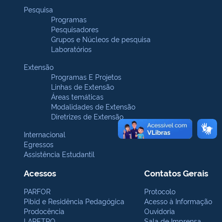
Pesquisa
Programas
Pesquisadores
Grupos e Núcleos de pesquisa
Laboratórios
Extensão
Programas E Projetos
Linhas de Extensão
Áreas temáticas
Modalidades de Extensão
Diretrizes de Extensão
Internacional
Egressos
Assistência Estudantil
Acessos
Contatos Gerais
PARFOR
Protocolo
Pibid e Residência Pedagógica
Acesso à Informação
Prodocência
Ouvidoria
LAPETRO
Sala de Imprensa