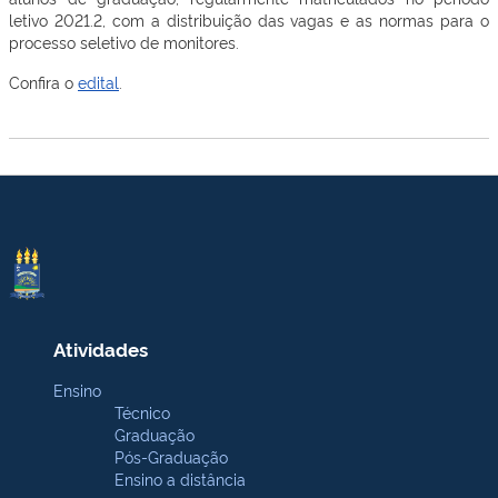
letivo 2021.2, com a distribuição das vagas e as normas para o
processo seletivo de monitores.
Confira o
edital
.
Atividades
Ensino
Técnico
Graduação
Pós-Graduação
Ensino a distância