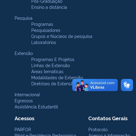
Pós-Graduação
Ensino a distância
Pesquisa
Programas
Pesquisadores
Grupos e Núcleos de pesquisa
Laboratórios
Extensão
Programas E Projetos
Linhas de Extensão
Áreas temáticas
Modalidades de Extensão
Diretrizes de Extensão
Internacional
Egressos
Assistência Estudantil
Acessos
Contatos Gerais
PARFOR
Protocolo
Pibid e Residência Pedagógica
Acesso à Informação