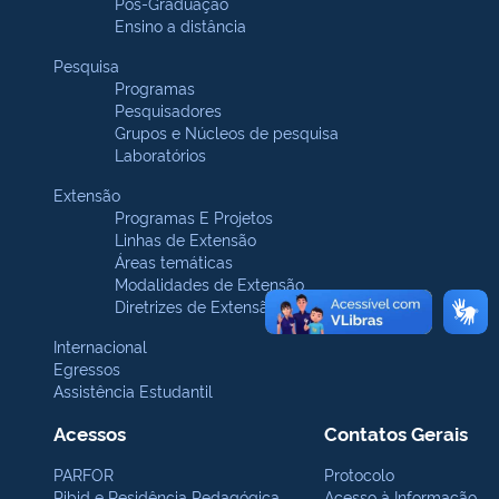
Pós-Graduação
Ensino a distância
Pesquisa
Programas
Pesquisadores
Grupos e Núcleos de pesquisa
Laboratórios
Extensão
Programas E Projetos
Linhas de Extensão
Áreas temáticas
Modalidades de Extensão
Diretrizes de Extensão
Internacional
Egressos
Assistência Estudantil
Acessos
Contatos Gerais
PARFOR
Protocolo
Pibid e Residência Pedagógica
Acesso à Informação