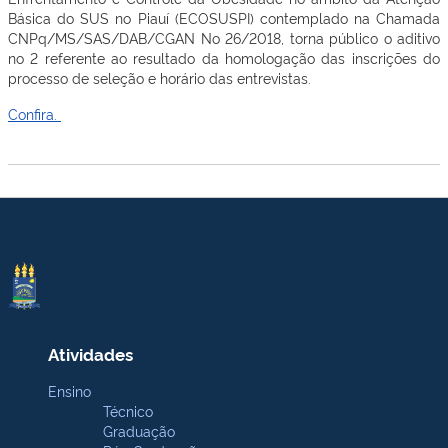
Básica do SUS no Piauí (ECOSUSPI) contemplado na Chamada
CNPq/MS/SAS/DAB/CGAN No 26/2018, torna público o aditivo
no 2 referente ao resultado da homologação das inscrições do
processo de seleção e horário das entrevistas.
Confira.
Atividades
Ensino
Técnico
Graduação