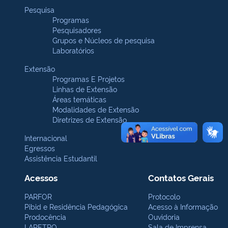
Pesquisa
Programas
Pesquisadores
Grupos e Núcleos de pesquisa
Laboratórios
Extensão
Programas E Projetos
Linhas de Extensão
Áreas temáticas
Modalidades de Extensão
Diretrizes de Extensão
Internacional
Egressos
Assistência Estudantil
Acessos
Contatos Gerais
PARFOR
Protocolo
Pibid e Residência Pedagógica
Acesso à Informação
Prodocência
Ouvidoria
LAPETRO
Sala de Imprensa