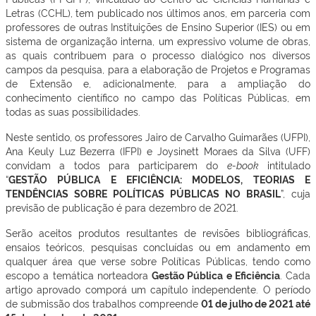
Letras (CCHL), tem publicado nos últimos anos, em parceria com
professores de outras Instituições de Ensino Superior (IES) ou em
sistema de organização interna, um expressivo volume de obras,
as quais contribuem para o processo dialógico nos diversos
campos da pesquisa, para a elaboração de Projetos e Programas
de Extensão e, adicionalmente, para a ampliação do
conhecimento científico no campo das Políticas Públicas, em
todas as suas possibilidades.
Neste sentido, os professores Jairo de Carvalho Guimarães (UFPI),
Ana Keuly Luz Bezerra (IFPI) e Joysinett Moraes da Silva (UFF)
convidam a todos para participarem do
e-book
intitulado
“
GESTÃO PÚBLICA E EFICIÊNCIA: MODELOS, TEORIAS E
TENDÊNCIAS SOBRE POLÍTICAS PÚBLICAS NO BRASIL
”, cuja
previsão de publicação é para dezembro de 2021.
Serão aceitos produtos resultantes de revisões bibliográficas,
ensaios teóricos, pesquisas concluídas ou em andamento em
qualquer área que verse sobre Políticas Públicas, tendo como
escopo a temática norteadora
Gestão Pública e Eficiência
. Cada
artigo aprovado comporá um capítulo independente. O período
de submissão dos trabalhos compreende
01 de julho de 2021 até