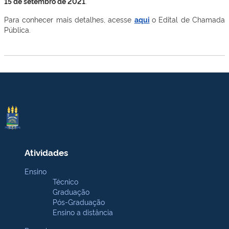
15 de setembro de 2021
.
Para conhecer mais detalhes, acesse
aqui
o Edital de Chamada
Pública.
Atividades
Ensino
Técnico
Graduação
Pós-Graduação
Ensino a distância