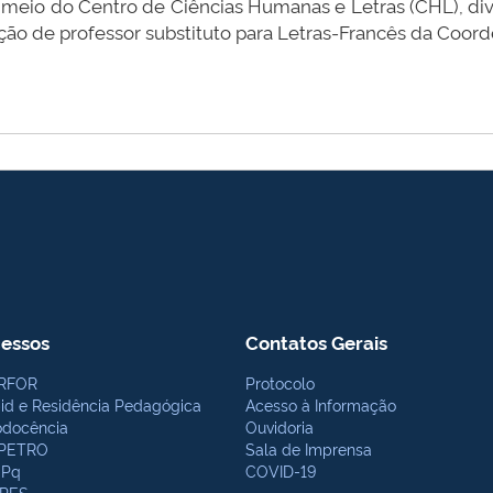
r meio do Centro de Ciências Humanas e Letras (CHL), divu
ção de professor substituto para Letras-Francês da Coord
essos
Contatos Gerais
RFOR
Protocolo
bid e Residência Pedagógica
Acesso à Informação
odocência
Ouvidoria
PETRO
Sala de Imprensa
Pq
COVID-19
PES