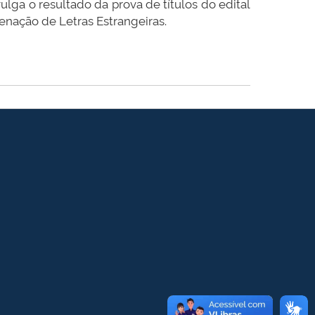
lga o resultado da prova de títulos do edital
enação de Letras Estrangeiras.