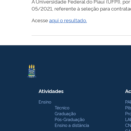
A Universidade Federal do Piauí (UFPI), po
05/2021, referente à seleção para contrata
Acesse
aqui o resultado.
Atividades
Ac
Ensino
PA
Técnico
Pi
Graduação
Pr
Pós-Graduação
LA
Ensino a distância
CN
CA