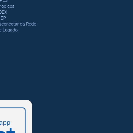
riódicos
DEX
NEP
sconectar da Rede
te Legado