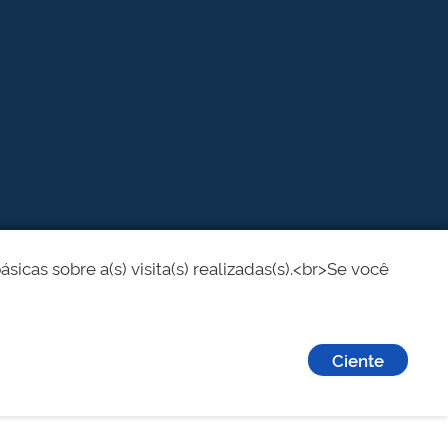
cas sobre a(s) visita(s) realizadas(s).<br>Se você
Ciente