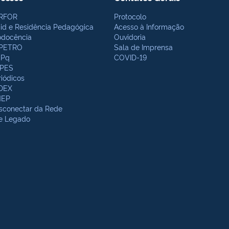
RFOR
Protocolo
bid e Residência Pedagógica
Acesso à Informação
odocência
Ouvidoria
PETRO
Sala de Imprensa
Pq
COVID-19
PES
riódicos
DEX
NEP
sconectar da Rede
te Legado