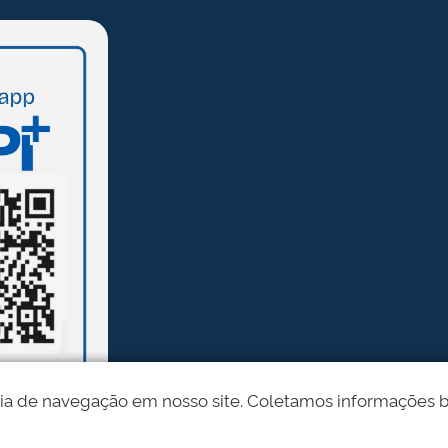
ia de navegação em nosso site. Coletamos informações bási