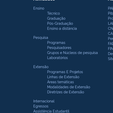
Ensino
PA
Técnico
Pi
Graduação
Pr
Pós-Graduação
LA
Ensino a distância
CN
CA
Pesquisa
Pe
Programas
FA
Pesquisadores
FI
Grupos e Núcleos de pesquisa
De
Laboratórios
Si
Extensão
Programas E Projetos
Linhas de Extensão
Áreas temáticas
Modalidades de Extensão
Diretrizes de Extensão
Internacional
Egressos
Assistência Estudantil