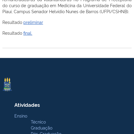
do curso de graduação em Medicina da Universidade Federal do
Piauí, Campus Senador Helvídio Nunes de Barros (UFPI/CSHNB).
Resultado
preliminar
Resultado
final.
Atividades
Ensino
Técnico
Graduação
Pós-Graduação