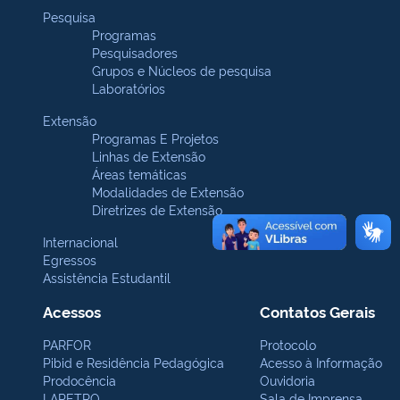
Pesquisa
Programas
Pesquisadores
Grupos e Núcleos de pesquisa
Laboratórios
Extensão
Programas E Projetos
Linhas de Extensão
Áreas temáticas
Modalidades de Extensão
Diretrizes de Extensão
Internacional
Egressos
Assistência Estudantil
Acessos
Contatos Gerais
PARFOR
Protocolo
Pibid e Residência Pedagógica
Acesso à Informação
Prodocência
Ouvidoria
LAPETRO
Sala de Imprensa