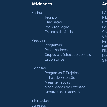
Atividades
Ac
Ensino
PA
Técnico
Pi
Graduação
Pr
Pós-Graduação
LA
Ensino a distância
CN
CA
Pesquisa
Pe
Programas
FA
Pesquisadores
FI
Grupos e Núcleos de pesquisa
De
Laboratórios
Si
Extensão
Programas E Projetos
Linhas de Extensão
Áreas temáticas
Modalidades de Extensão
Diretrizes de Extensão
Internacional
Egressos