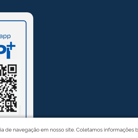
ia de navegação em nosso site. Coletamos informações bási