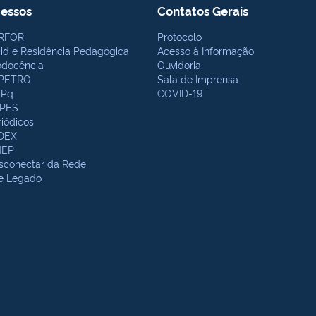
essos
Contatos Gerais
RFOR
Protocolo
bid e Residência Pedagógica
Acesso à Informação
odocência
Ouvidoria
PETRO
Sala de Imprensa
Pq
COVID-19
PES
riódicos
DEX
NEP
sconectar da Rede
te Legado