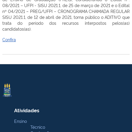
08/2021 – UFPI - SISU 2021.1, de 25 de março de 2021 e o Edital
nº 04/2021 – PREG/UFPI – CRONOGRAMA CHAMADA REGULAR
SISU 2021.1, de 12 de abril de 2021, torna público o ADITIVO que
trata do período dos recursos interpostos pelos(as)
candidatos(as).
Confira
Atividades
Ensino
Técnico