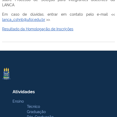
LANCA.
Em caso de dúvidas, entrar em contato pelo e-mail <<
lanca_cshnb@ufpi.edu.br
>>.
Resultado da Homologação de Inscrições
Atividades
Ensino
Técnico
Graduação
Pós-Graduação