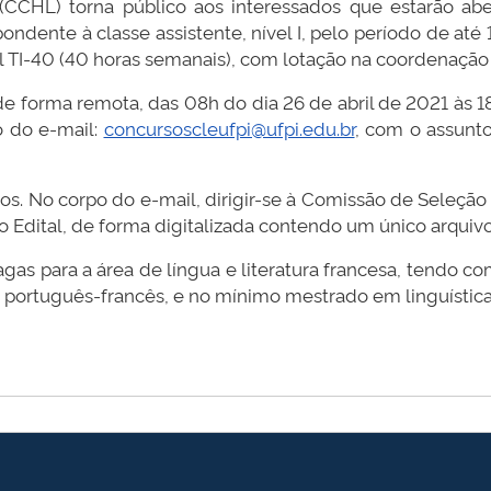
CHL) torna público aos interessados que estarão aber
pondente à classe assistente, nível I, pelo período de at
 TI-40 (40 horas semanais), com lotação na coordenação d
de forma remota, das 08h do dia 26 de abril de 2021 às 18h
o do e-mail:
concursoscleufpi@ufpi.edu.br
, com o assun
os. No corpo do e-mail, dirigir-se à Comissão de Seleção 
o Edital, de forma digitalizada contendo um único arquiv
gas para a área de língua e literatura francesa, tendo co
s português-francês, e no mínimo mestrado em linguística, 