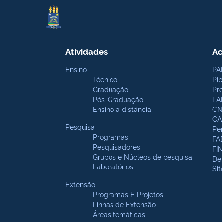
Atividades
Ac
Ensino
PA
Técnico
Pi
Graduação
Pr
Pós-Graduação
LA
Ensino a distância
CN
CA
Pesquisa
Pe
Programas
FA
Pesquisadores
FI
Grupos e Núcleos de pesquisa
De
Laboratórios
Si
Extensão
Programas E Projetos
Linhas de Extensão
Áreas temáticas