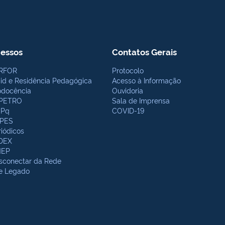
essos
Contatos Gerais
RFOR
Protocolo
bid e Residência Pedagógica
Acesso à Informação
odocência
Ouvidoria
PETRO
Sala de Imprensa
Pq
COVID-19
PES
riódicos
DEX
NEP
sconectar da Rede
te Legado