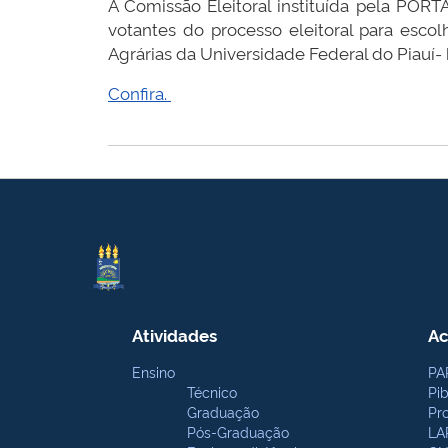
A Comissão Eleitoral instituída pela PORT
votantes do processo eleitoral para es
Agrárias da Universidade Federal do Piauí-
Confira.
Atividades
Ac
Ensino
PA
Técnico
Pi
Graduação
Pr
Pós-Graduação
LA