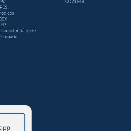
Pq
COVID-19
PES
riódicos
DEX
NEP
sconectar da Rede
te Legado