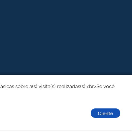
cas sobre a(s) visita(s) realizadas(s).<br>Se você
Ciente