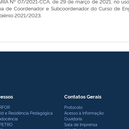
ARIA Nº 07/2021-CCA, de 29 de março de 2021, no uso de
colha de Coordenador e Subcoordenador do Curso de En
 biênio 2021/2023.
essos
Contatos Gerais
RFOR
Protocolo
bid e Residência Pedagógica
Acesso à Informação
odocência
Ouvidoria
PETRO
Sala de Imprensa