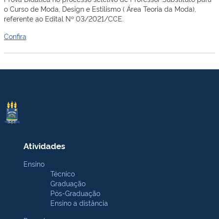
o Curso de Moda, Design e Estilismo ( Área Teoria da Moda),
referente ao Edital Nº 03/2021/CCE.
Confira
Atividades
Ensino
Técnico
Graduação
Pós-Graduação
Ensino a distância