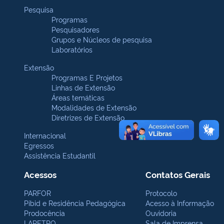
Pesquisa
Programas
Pesquisadores
Grupos e Núcleos de pesquisa
Laboratórios
Extensão
Programas E Projetos
Linhas de Extensão
Áreas temáticas
Modalidades de Extensão
Diretrizes de Extensão
Internacional
Egressos
Assistência Estudantil
Acessos
Contatos Gerais
PARFOR
Protocolo
Pibid e Residência Pedagógica
Acesso à Informação
Prodocência
Ouvidoria
LAPETRO
Sala de Imprensa