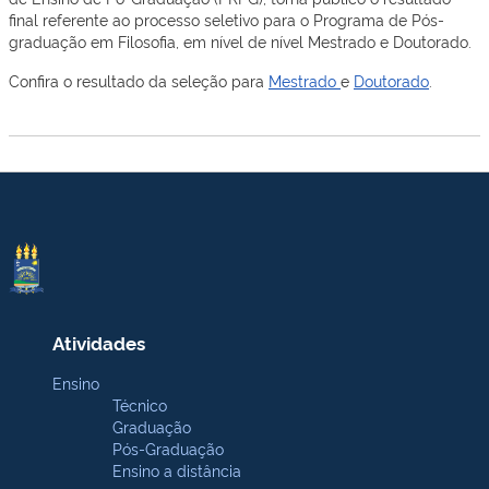
final referente ao processo seletivo para o Programa de Pós-
graduação em Filosofia, em nível de nível Mestrado e Doutorado.
Confira o resultado da seleção para
Mestrado
e
Doutorado
.
Atividades
Ensino
Técnico
Graduação
Pós-Graduação
Ensino a distância