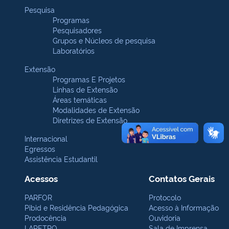
Pesquisa
Programas
Pesquisadores
Grupos e Núcleos de pesquisa
Laboratórios
Extensão
Programas E Projetos
Linhas de Extensão
Áreas temáticas
Modalidades de Extensão
Diretrizes de Extensão
Internacional
Egressos
Assistência Estudantil
Acessos
Contatos Gerais
PARFOR
Protocolo
Pibid e Residência Pedagógica
Acesso à Informação
Prodocência
Ouvidoria
LAPETRO
Sala de Imprensa