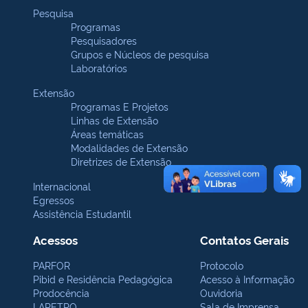
Pesquisa
Programas
Pesquisadores
Grupos e Núcleos de pesquisa
Laboratórios
Extensão
Programas E Projetos
Linhas de Extensão
Áreas temáticas
Modalidades de Extensão
Diretrizes de Extensão
Internacional
Egressos
Assistência Estudantil
Acessos
Contatos Gerais
PARFOR
Protocolo
Pibid e Residência Pedagógica
Acesso à Informação
Prodocência
Ouvidoria
LAPETRO
Sala de Imprensa