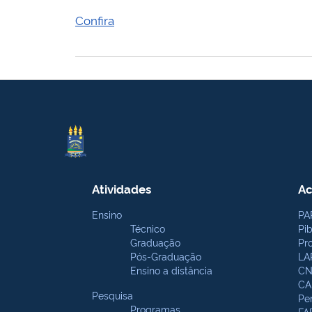
Confira
Atividades
Ac
Ensino
PA
Técnico
Pi
Graduação
Pr
Pós-Graduação
LA
Ensino a distância
CN
CA
Pesquisa
Pe
Programas
FA