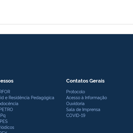
essos
Contatos Gerais
RFOR
Protocolo
bid e Residência Pedagógica
Acesso à Informação
odocência
Ouvidoria
PETRO
Sala de Imprensa
Pq
COVID-19
PES
riódicos
DEX