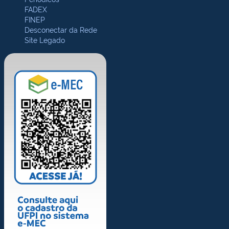
FADEX
FINEP
Desconectar da Rede
Site Legado