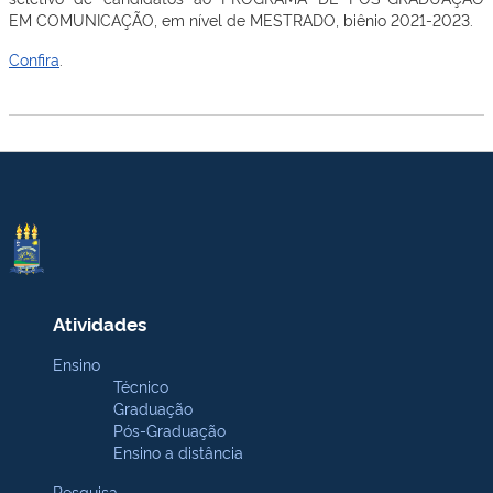
E
M
COMUNICAÇÃO
, em nível de
MESTRADO, biênio 2021-2023.
Confira
.
Atividades
Ensino
Técnico
Graduação
Pós-Graduação
Ensino a distância
Pesquisa