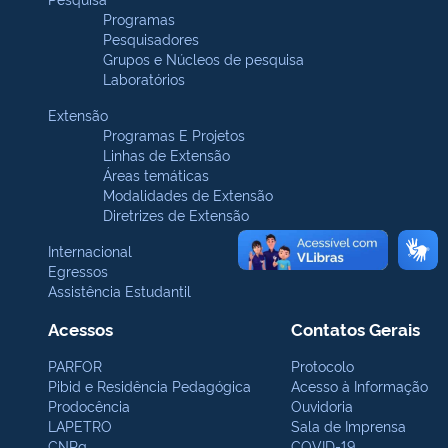
Programas
Pesquisadores
Grupos e Núcleos de pesquisa
Laboratórios
Extensão
Programas E Projetos
Linhas de Extensão
Áreas temáticas
Modalidades de Extensão
Diretrizes de Extensão
Internacional
Egressos
Assistência Estudantil
Acessos
Contatos Gerais
PARFOR
Protocolo
Pibid e Residência Pedagógica
Acesso à Informação
Prodocência
Ouvidoria
LAPETRO
Sala de Imprensa
CNPq
COVID-19