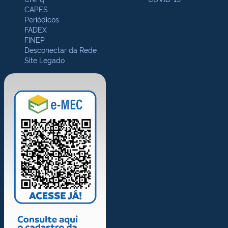
CAPES
Periódicos
FADEX
FINEP
Desconectar da Rede
Site Legado