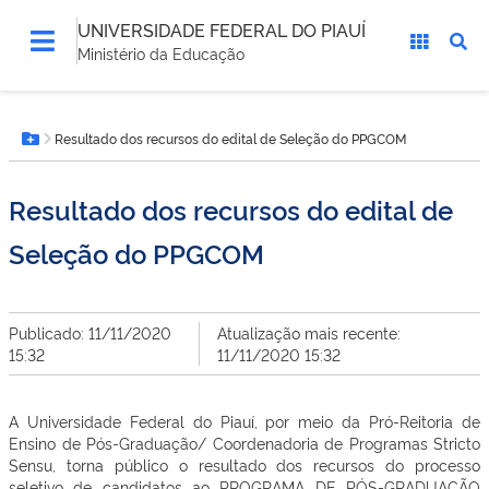
UNIVERSIDADE FEDERAL DO PIAUÍ
Ministério da Educação
Você
Resultado dos recursos do edital de Seleção do PPGCOM
está
Botão Menu
aqui:
Resultado dos recursos do edital de
Seleção do PPGCOM
Publicado: 11/11/2020
Atualização mais recente:
15:32
11/11/2020 15:32
A Universidade Federal do Piauí,
por meio
da
Pró-Reitoria
de
Ensino de Pós-Graduação/ Coordenadoria de Programas Stricto
Sensu, torna público o resultado dos recursos do
processo
seletivo de candidatos
ao
PROGRAMA DE PÓS-GRADUAÇÃO