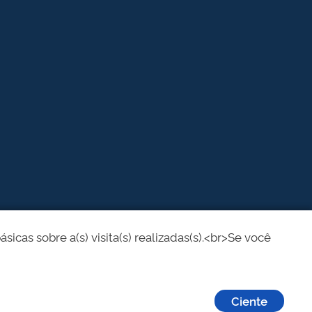
cas sobre a(s) visita(s) realizadas(s).<br>Se você
Ciente