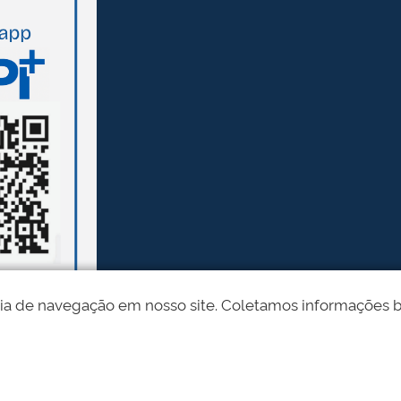
ia de navegação em nosso site. Coletamos informações bási