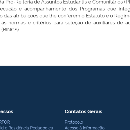
 da Pró-Reitoria de Assuntos Estudantis e Comunitários (
xecução e acompanhamento dos Programas que integra
o das atribuições que lhe conferem o Estatuto e o Regime
às normas e critérios para seleção de auxiliares de a
 (BINCS).
essos
Contatos Gerais
RFOR
Protocolo
bid e Residência Pedagógica
Acesso à Informação