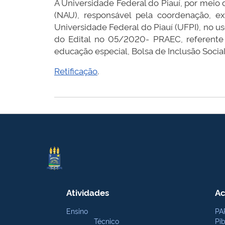
A Universidade Federal do Piauí, por meio
(NAU), responsável pela coordenação, e
Universidade Federal do Piauí (UFPI), no us
do Edital no 05/2020- PRAEC, referente 
educação especial, Bolsa de Inclusão Social
Retificação
.
Atividades
Ac
Ensino
PA
Técnico
Pi