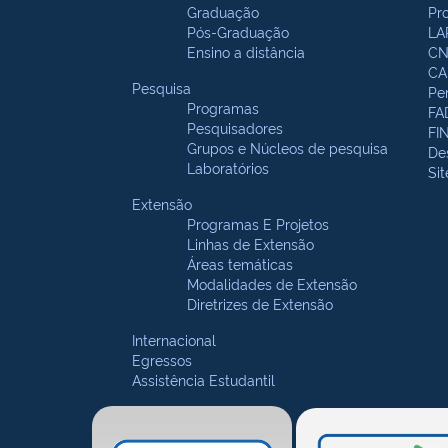
Graduação
Pr
Pós-Graduação
LA
Ensino a distância
CN
CA
Pesquisa
Pe
Programas
FA
Pesquisadores
FI
Grupos e Núcleos de pesquisa
De
Laboratórios
Si
Extensão
Programas E Projetos
Linhas de Extensão
Áreas temáticas
Modalidades de Extensão
Diretrizes de Extensão
Internacional
Egressos
Assistência Estudantil