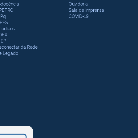
odocência
Ouvidoria
PETRO
Sala de Imprensa
Pq
COVID-19
PES
riódicos
DEX
NEP
sconectar da Rede
te Legado