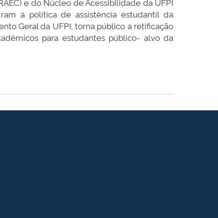
PRAEC) e do Núcleo de Acessibilidade da UFPI
m a política de assistência estudantil da
nto Geral da UFPI, torna público a retificação
cadêmicos para estudantes público- alvo da