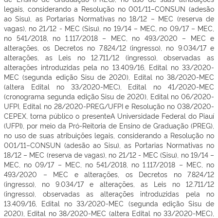
legais, considerando a Resolução no 001/11–CONSUN (adesão
ao Sisu), as Portarias Normativas no 18/12 – MEC (reserva de
vagas), no 21/12 - MEC (Sisu), no 19/14 – MEC, no 09/17 – MEC,
no 541/2018, no 1.117/2018 – MEC, no 493/2020 – MEC e
alterações, os Decretos no 7.824/12 (ingresso), no 9.034/17 e
alterações, as Leis no 12.711/12 (ingresso), observadas as
alterações introduzidas pela no 13.409/16, Edital no 33/2020-
MEC (segunda edição Sisu de 2020), Edital no 38/2020-MEC
(altera Edital no 33/2020-MEC), Edital no 41/2020-MEC
(cronograma segunda edição Sisu de 2020), Edital no 06/2020-
UFPI, Edital no 28/2020-PREG/UFPI e Resolução no 038/2020-
CEPEX, torna público o presenteA Universidade Federal do Piauí
(UFPI), por meio da Pró-Reitoria de Ensino de Graduação (PREG),
no uso de suas atribuições legais, considerando a Resolução no
001/11–CONSUN (adesão ao Sisu), as Portarias Normativas no
18/12 – MEC (reserva de vagas), no 21/12 - MEC (Sisu), no 19/14 –
MEC, no 09/17 – MEC, no 541/2018, no 1.117/2018 – MEC, no
493/2020 – MEC e alterações, os Decretos no 7.824/12
(ingresso), no 9.034/17 e alterações, as Leis no 12.711/12
(ingresso), observadas as alterações introduzidas pela no
13.409/16, Edital no 33/2020-MEC (segunda edição Sisu de
2020), Edital no 38/2020-MEC (altera Edital no 33/2020-MEC),