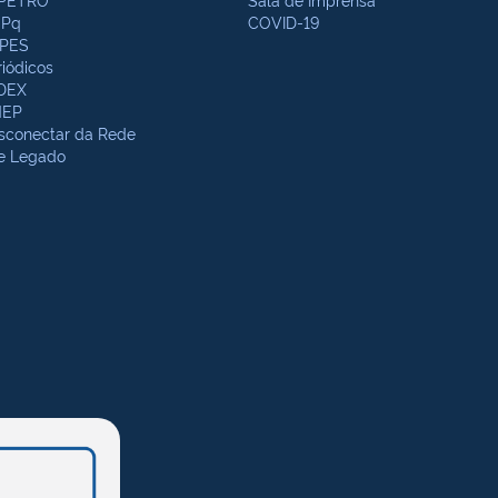
Pq
COVID-19
PES
riódicos
DEX
NEP
sconectar da Rede
te Legado