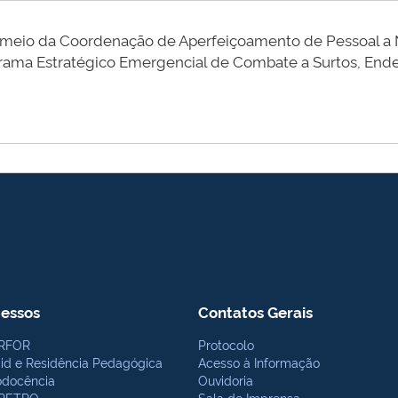
r meio da Coordenação de Aperfeiçoamento de Pessoal a Ní
ograma Estratégico Emergencial de Combate a Surtos, End
essos
Contatos Gerais
RFOR
Protocolo
bid e Residência Pedagógica
Acesso à Informação
odocência
Ouvidoria
PETRO
Sala de Imprensa