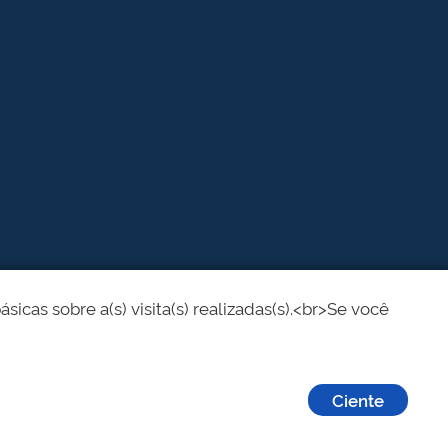
cas sobre a(s) visita(s) realizadas(s).<br>Se você
Ciente