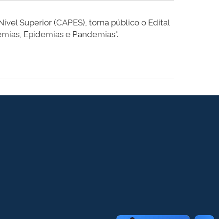
vel Superior (CAPES), torna público o Edital
emias, Epidemias e Pandemias".