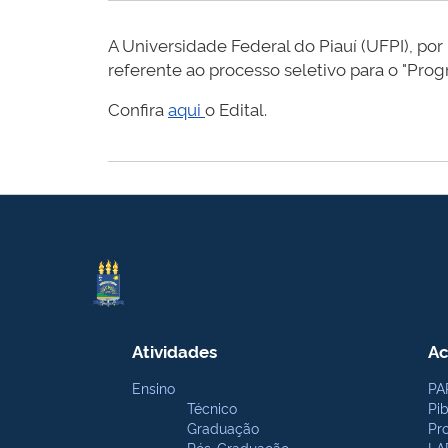
A Universidade Federal do Piauí (UFPI), po
referente ao processo seletivo para o "Pr
Confira
aqui
o Edital.
Atividades
Ac
Ensino
PA
Técnico
Pi
Graduação
Pr
Pós-Graduação
LA