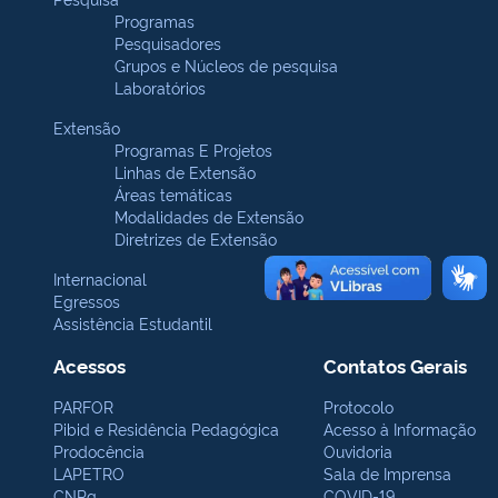
Programas
Pesquisadores
Grupos e Núcleos de pesquisa
Laboratórios
Extensão
Programas E Projetos
Linhas de Extensão
Áreas temáticas
Modalidades de Extensão
Diretrizes de Extensão
Internacional
Egressos
Assistência Estudantil
Acessos
Contatos Gerais
PARFOR
Protocolo
Pibid e Residência Pedagógica
Acesso à Informação
Prodocência
Ouvidoria
LAPETRO
Sala de Imprensa
CNPq
COVID-19