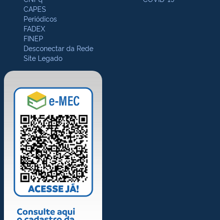
CAPES
Periódicos
FADEX
FINEP
Desconectar da Rede
Site Legado