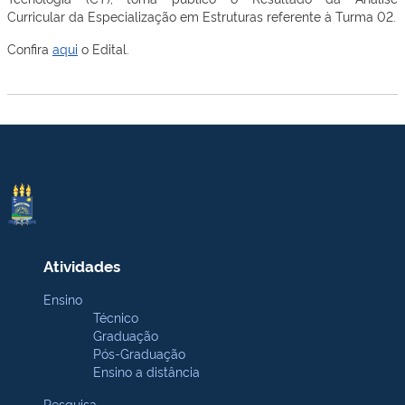
Curricular da Especialização em Estruturas referente à Turma 02.
Confira
aqui
o Edital.
Atividades
Ensino
Técnico
Graduação
Pós-Graduação
Ensino a distância
Pesquisa