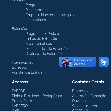
Programas
Pesquisadores
Grupos e Núcleos de pesquisa
Laboratórios
Extensão
Programas E Projetos
Linhas de Extensão
Áreas temáticas
Modalidades de Extensão
Diretrizes de Extensão
Internacional
Egressos
Assistência Estudantil
Acessos
Contatos Gerais
PARFOR
Protocolo
Pibid e Residência Pedagógica
Acesso à Informação
Prodocência
Ouvidoria
LAPETRO
Sala de Imprensa
CNPq
COVID-19