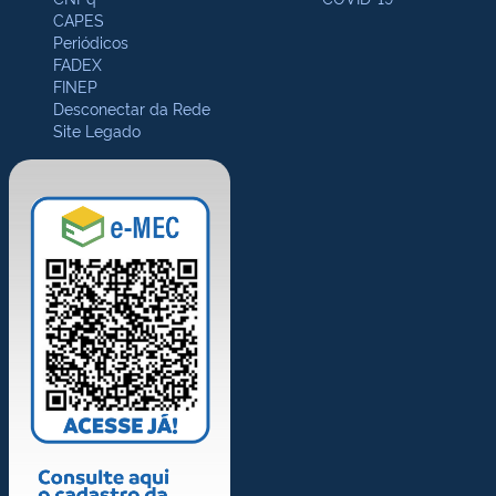
CAPES
Periódicos
FADEX
FINEP
Desconectar da Rede
Site Legado