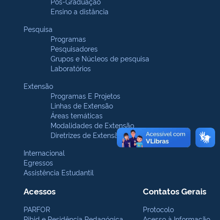
Pós-Graduação
Ensino a distância
Pesquisa
Programas
Pesquisadores
Grupos e Núcleos de pesquisa
Laboratórios
Extensão
Programas E Projetos
Linhas de Extensão
Áreas temáticas
Modalidades de Extensão
Diretrizes de Extensão
Internacional
Egressos
Assistência Estudantil
Acessos
Contatos Gerais
PARFOR
Protocolo
Pibid e Residência Pedagógica
Acesso à Informação