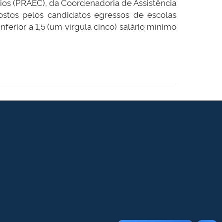
rios (PRAEC), da Coordenadoria de Assistência
ostos pelos candidatos egressos de escolas
nferior a 1,5 (um vírgula cinco) salário mínimo