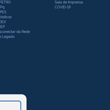
PETRO
Sala de Imprensa
Pq
COVID-19
PES
riódicos
DEX
NEP
sconectar da Rede
te Legado