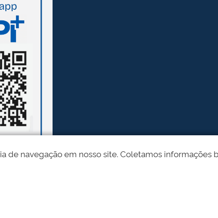
ia de navegação em nosso site. Coletamos informações bási