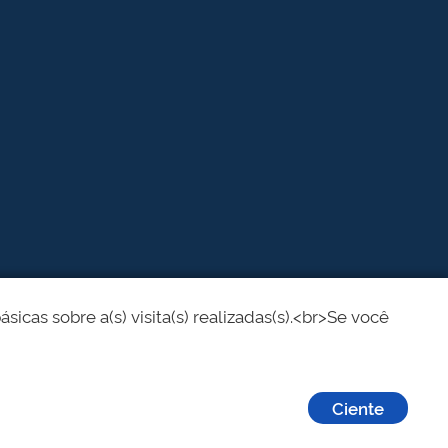
cas sobre a(s) visita(s) realizadas(s).<br>Se você
Ciente