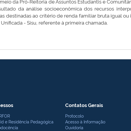
r meio da Pró-Reitoria de Assuntos Estudantis e Comunitá
sultado da análise socioeconômica dos recursos interp
 destinadas ao critério de renda familiar bruta igual ou i
Unificada - Sisu, referente à primeira chamada.
essos
Contatos Gerais
RFOR
Protocolo
bid e Residência Pedagógica
Acesso à Informação
odocência
Ouvidoria