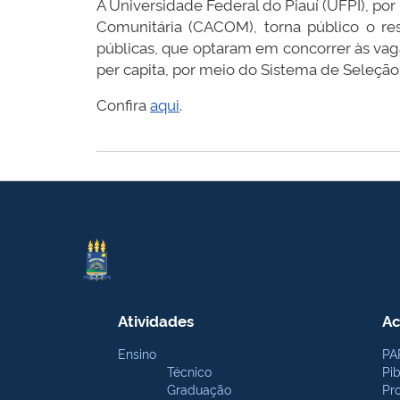
A Universidade Federal do Piauí (UFPI), po
Comunitária (CACOM), torna público o re
públicas, que optaram em concorrer às vagas
per capita, por meio do Sistema de Seleção 
Confira
aqui
.
Atividades
Ac
Ensino
PA
Técnico
Pi
Graduação
Pr