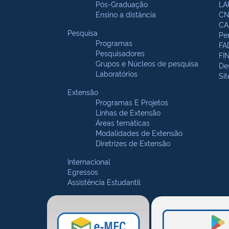
Pós-Graduação
LA
Ensino a distância
CN
CA
Pesquisa
Pe
Programas
FA
Pesquisadores
FI
Grupos e Núcleos de pesquisa
De
Laboratórios
Si
Extensão
Programas E Projetos
Linhas de Extensão
Áreas temáticas
Modalidades de Extensão
Diretrizes de Extensão
Internacional
Egressos
Assistência Estudantil