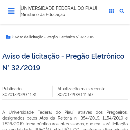
UNIVERSIDADE FEDERAL DO PIAUÍ
Ministério da Educação
Você
Aviso de licitação - Pregão Eletrônico N° 32/2019
está
Botão Menu
aqui:
Aviso de licitação - Pregão Eletrônico
N° 32/2019
Publicado:
Atualização mais recente:
30/01/2020 11:31
30/01/2020 11:50
A Universidade Federal do Piauí, através dos Pregoeiros,
designados pelos Atos da Reitoria nº 354/2019, 1.154/2019 e
1.528/2019, torna público aos interessados, que realizará licitação
na modalidade PREGÃO ELETRÔNICO, conforme discriminado