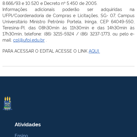
8.666/93 e 10.520 e Decreto nº 5.450 de 2005.
Informações adicionais poderão ser adquiridas na
UFPI/Coordenadoria de Compras e Licitações, SG- 07, Campus
Universitário Ministro Petrônio Portela, Ininga, CEP 64049-550,
Teresina-PI, das 08h30min às 11h30min e das 14h30min às
17h30min, telefone: (86) 3215-5924 / (86) 3237-1773, ou pelo e-
mail:
cpl@ufpi.edu.br
.
PARA ACESSAR O EDITAL ACESSE O LINK
AQUI
Atividades
Ensino